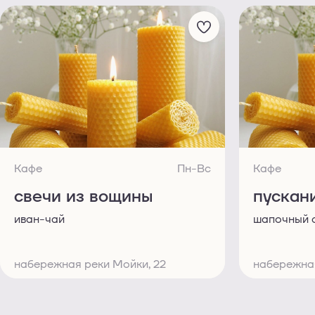
Кафе
Пн-Вс
Кафе
свечи из вощины
пускан
иван-чай
шапочный 
набережная реки Мойки, 22
набережная