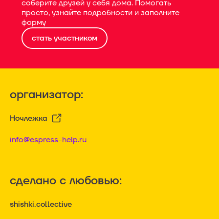
соберите друзей у себя дома. Помогать
просто, узнайте подробности и заполните
форму
стать участником
организатор:
Ночлежка
info@espress-help.ru
сделано с любовью:
shishki.collective